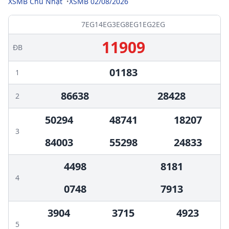
XSMB Chủ Nhật
XSMB 02/08/2026
7EG
14EG
3EG
8EG
1EG
2EG
11909
ĐB
01183
1
86638
28428
2
50294
48741
18207
3
84003
55298
24833
4498
8181
4
0748
7913
3904
3715
4923
5