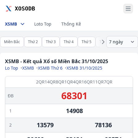
XOSODB
XSMB
Loto Top
Thống Kê
Miền Bắc
Thứ 2
Thứ 3
Thứ 4
Thứ 5
Thứ 6
Thứ 7
C
XSMB - Kết quả Xổ số Miền Bắc 31/10/2025
Lo Top
XSMB
XSMB Thứ 6
XSMB 31/10/2025
2QR
14QR
8QR
1QR
4QR
16QR
11QR
7QR
68301
ĐB
14908
1
13579
78136
2