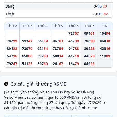
Bằng
0/
10
-
70
Lệch
10/
10
-
42
Thứ 2
Thứ 3
Thứ 4
Thứ 5
Thứ 6
Thứ 7
CN
727
67
094
01
104
94
742
99
591
47
361
19
967
63
457
39
268
90
464
38
391
28
730
70
921
54
787
54
947
38
892
28
429
16
547
96
650
00
399
83
508
34
417
10
448
23
119
09
792
47
511
25
597
60
261
67
164
79
049
22
Cơ cấu giải thưởng XSMB
(Xổ số truyền thống, xổ số Thủ Đô hay xổ số Hà Nội)
Vé số Miền Bắc có mệnh giá 10.000 VNĐ/vé, với tổng số
81.150 giải thưởng trong 27 lần quay. Từ ngày 1/7/2020 cơ
cấu giá trị giải thưởng được thay đổi cụ thể như sau: