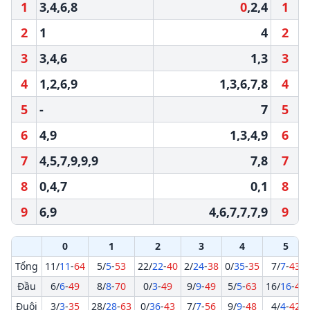
1
3,4,6,8
0
,2,4
1
2
1
4
2
3
3,4,6
1,3
3
4
1,2,6,9
1,3,6,7,8
4
5
-
7
5
6
4,9
1,3,4,9
6
7
4,5,7,9,9,9
7,8
7
8
0,4,7
0,1
8
9
6,9
4,6,7,7,7,9
9
0
1
2
3
4
5
Tổng
11/
11
-
64
5/
5
-
53
22/
22
-
40
2/
24
-
38
0/
35
-
35
7/
7
-
43
Đầu
6/
6
-
49
8/
8
-
70
0/
3
-
49
9/
9
-
49
5/
5
-
63
16/
16
-
49
Đuôi
3/
3
-
35
28/
28
-
63
0/
36
-
43
7/
7
-
56
9/
9
-
48
4/
4
-
42