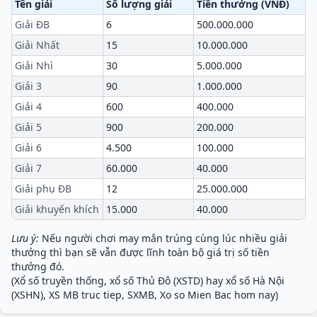
Tên giải
Số lượng giải
Tiền thưởng (VNĐ)
Giải ĐB
6
500.000.000
Giải Nhất
15
10.000.000
Giải Nhì
30
5.000.000
Giải 3
90
1.000.000
Giải 4
600
400.000
Giải 5
900
200.000
Giải 6
4.500
100.000
Giải 7
60.000
40.000
Giải phụ ĐB
12
25.000.000
Giải khuyến khích
15.000
40.000
Lưu ý:
Nếu người chơi may mắn trúng cùng lúc nhiều giải
thưởng thì bạn sẽ vẫn được lĩnh toàn bộ giá trị số tiền
thưởng đó.
(Xổ số truyền thống, xổ số Thủ Đô (XSTD) hay xổ số Hà Nội
(XSHN), XS MB truc tiep, SXMB, Xo so Mien Bac hom nay)