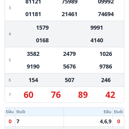
81121
75989
09992
3
01181
21461
74694
1579
9991
4
0168
4140
3582
2479
1026
5
9190
5676
9786
154
507
246
6
60
76
89
42
7
Đầu
Đuôi
Đầu
Đuôi
0
7
4,6,9
0