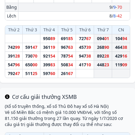
Bằng
9/
9
-
70
Lệch
8/
8
-
42
Thứ 2
Thứ 3
Thứ 4
Thứ 5
Thứ 6
Thứ 7
CN
950
89
691
85
727
67
094
01
104
94
742
99
591
47
361
19
967
63
457
39
268
90
464
38
391
28
730
70
921
54
787
54
947
38
892
28
429
16
547
96
650
00
399
83
508
34
417
10
448
23
119
09
792
47
511
25
597
60
261
67
Cơ cấu giải thưởng XSMB
(Xổ số truyền thống, xổ số Thủ Đô hay xổ số Hà Nội)
Vé số Miền Bắc có mệnh giá 10.000 VNĐ/vé, với tổng số
81.150 giải thưởng trong 27 lần quay. Từ ngày 1/7/2020 cơ
cấu giá trị giải thưởng được thay đổi cụ thể như sau: