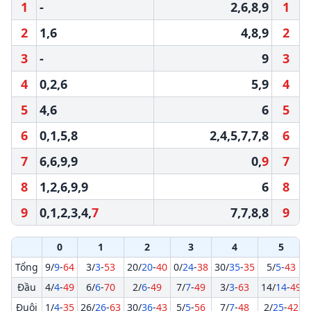
1
-
2,6,8,9
1
2
1,6
4,8,9
2
3
-
9
3
4
0,2,6
5,9
4
5
4,6
6
5
6
0,1,5,8
2,4,5,7,7,8
6
7
6,6,9,9
0,
9
7
8
1,2,6,9,9
6
8
9
0,1,2,3,4,
7
7,7,8,8
9
0
1
2
3
4
5
Tổng
9/
9
-
64
3/
3
-
53
20/
20
-
40
0/
24
-
38
30/
35
-
35
5/
5
-
43
Đầu
4/
4
-
49
6/
6
-
70
2/
6
-
49
7/
7
-
49
3/
3
-
63
14/
14
-
49
Đuôi
1/
4
-
35
26/
26
-
63
30/
36
-
43
5/
5
-
56
7/
7
-
48
2/
25
-
42