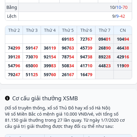
Bằng
10/
10
-
70
Lệch
9/
9
-
42
Thứ 2
Thứ 3
Thứ 4
Thứ 5
Thứ 6
Thứ 7
CN
691
85
727
67
094
01
104
94
742
99
591
47
361
19
967
63
457
39
268
90
464
38
391
28
730
70
921
54
787
54
947
38
892
28
429
16
547
96
650
00
399
83
508
34
417
10
448
23
119
09
792
47
511
25
597
60
261
67
164
79
Cơ cấu giải thưởng XSMB
(Xổ số truyền thống, xổ số Thủ Đô hay xổ số Hà Nội)
Vé số Miền Bắc có mệnh giá 10.000 VNĐ/vé, với tổng số
81.150 giải thưởng trong 27 lần quay. Từ ngày 1/7/2020 cơ
cấu giá trị giải thưởng được thay đổi cụ thể như sau: