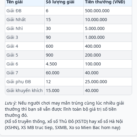
Tên giải
Số lượng giải
Tiền thưởng (VNĐ)
Giải ĐB
6
500.000.000
Giải Nhất
15
10.000.000
Giải Nhì
30
5.000.000
Giải 3
90
1.000.000
Giải 4
600
400.000
Giải 5
900
200.000
Giải 6
4.500
100.000
Giải 7
60.000
40.000
Giải phụ ĐB
12
25.000.000
Giải khuyến khích
15.000
40.000
Lưu ý:
Nếu người chơi may mắn trúng cùng lúc nhiều giải
thưởng thì bạn sẽ vẫn được lĩnh toàn bộ giá trị số tiền
thưởng đó.
(Xổ số truyền thống, xổ số Thủ Đô (XSTD) hay xổ số Hà Nội
(XSHN), XS MB truc tiep, SXMB, Xo so Mien Bac hom nay)