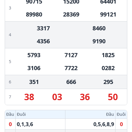
90715
15200
64401
3
89980
28369
99121
3317
8460
4
4356
9190
5793
7127
1825
5
3106
7722
0282
351
666
295
6
38
03
36
50
7
Đầu
Đuôi
Đầu
Đuôi
0
0,1,3,6
0,5,6,8,9
0