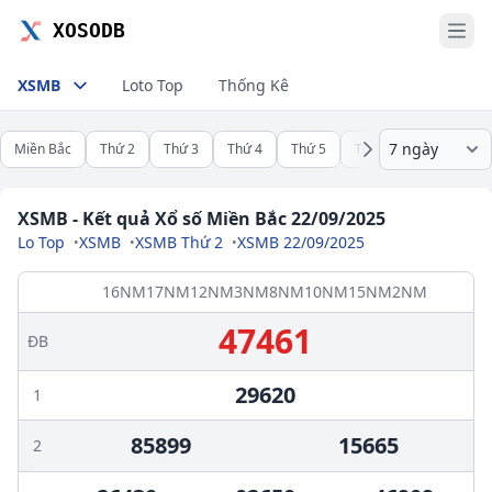
XOSODB
XSMB
Loto Top
Thống Kê
Miền Bắc
Thứ 2
Thứ 3
Thứ 4
Thứ 5
Thứ 6
Thứ 7
C
XSMB - Kết quả Xổ số Miền Bắc 22/09/2025
Lo Top
XSMB
XSMB Thứ 2
XSMB 22/09/2025
16NM
17NM
12NM
3NM
8NM
10NM
15NM
2NM
47461
ĐB
29620
1
85899
15665
2