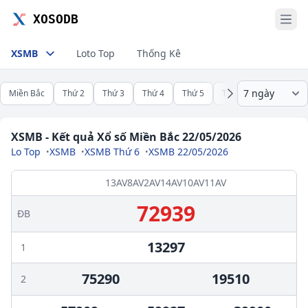
XOSODB
XSMB
Loto Top
Thống Kê
Miền Bắc
Thứ 2
Thứ 3
Thứ 4
Thứ 5
Thứ 6
Thứ 7
C
XSMB - Kết quả Xổ số Miền Bắc 22/05/2026
Lo Top
XSMB
XSMB Thứ 6
XSMB 22/05/2026
13AV
8AV
2AV
14AV
10AV
11AV
72939
ĐB
13297
1
75290
19510
2