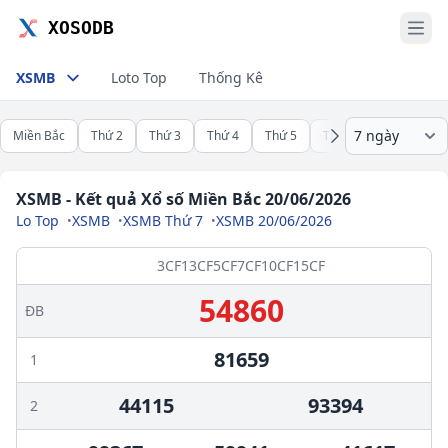
XOSODB
XSMB
Loto Top
Thống Kê
Miền Bắc
Thứ 2
Thứ 3
Thứ 4
Thứ 5
Thứ 6
Thứ 7
C
XSMB - Kết quả Xổ số Miền Bắc 20/06/2026
Lo Top
XSMB
XSMB Thứ 7
XSMB 20/06/2026
3CF
13CF
5CF
7CF
10CF
15CF
54860
ĐB
81659
1
44115
93394
2