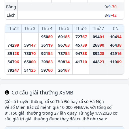
Bằng
9/
9
-
70
Lệch
8/
8
-
42
Thứ 2
Thứ 3
Thứ 4
Thứ 5
Thứ 6
Thứ 7
CN
950
89
691
85
727
67
094
01
104
94
742
99
591
47
361
19
967
63
457
39
268
90
464
38
391
28
730
70
921
54
787
54
947
38
892
28
429
16
547
96
650
00
399
83
508
34
417
10
448
23
119
09
792
47
511
25
597
60
261
67
Cơ cấu giải thưởng XSMB
(Xổ số truyền thống, xổ số Thủ Đô hay xổ số Hà Nội)
Vé số Miền Bắc có mệnh giá 10.000 VNĐ/vé, với tổng số
81.150 giải thưởng trong 27 lần quay. Từ ngày 1/7/2020 cơ
cấu giá trị giải thưởng được thay đổi cụ thể như sau: