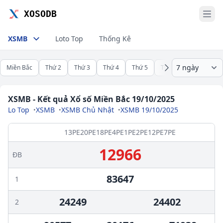
XOSODB
XSMB
Loto Top
Thống Kê
Miền Bắc
Thứ 2
Thứ 3
Thứ 4
Thứ 5
Thứ 6
Thứ 7
C
XSMB - Kết quả Xổ số Miền Bắc 19/10/2025
Lo Top
XSMB
XSMB Chủ Nhật
XSMB 19/10/2025
13PE
20PE
18PE
4PE
1PE
2PE
12PE
7PE
12966
ĐB
83647
1
24249
24402
2