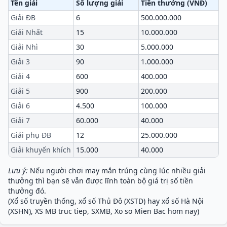
Tên giải
Số lượng giải
Tiền thưởng (VNĐ)
Giải ĐB
6
500.000.000
Giải Nhất
15
10.000.000
Giải Nhì
30
5.000.000
Giải 3
90
1.000.000
Giải 4
600
400.000
Giải 5
900
200.000
Giải 6
4.500
100.000
Giải 7
60.000
40.000
Giải phụ ĐB
12
25.000.000
Giải khuyến khích
15.000
40.000
Lưu ý:
Nếu người chơi may mắn trúng cùng lúc nhiều giải
thưởng thì bạn sẽ vẫn được lĩnh toàn bộ giá trị số tiền
thưởng đó.
(Xổ số truyền thống, xổ số Thủ Đô (XSTD) hay xổ số Hà Nội
(XSHN), XS MB truc tiep, SXMB, Xo so Mien Bac hom nay)