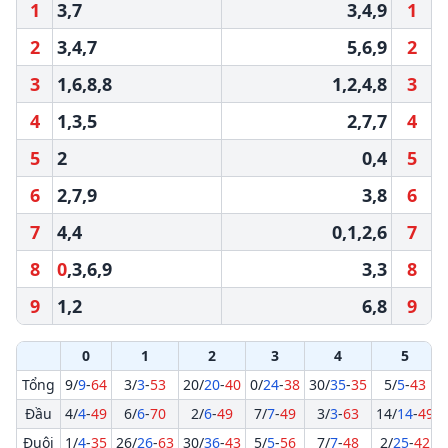
1
3,7
3,4,9
1
2
3,4,7
5,6,9
2
3
1,6,8,8
1,2,4,8
3
4
1,3,5
2,7,7
4
5
2
0,4
5
6
2,7,9
3,8
6
7
4,4
0,1,2,6
7
8
0
,3,6,9
3,3
8
9
1,2
6,8
9
0
1
2
3
4
5
Tổng
9/
9
-
64
3/
3
-
53
20/
20
-
40
0/
24
-
38
30/
35
-
35
5/
5
-
43
Đầu
4/
4
-
49
6/
6
-
70
2/
6
-
49
7/
7
-
49
3/
3
-
63
14/
14
-
49
Đuôi
1/
4
-
35
26/
26
-
63
30/
36
-
43
5/
5
-
56
7/
7
-
48
2/
25
-
42