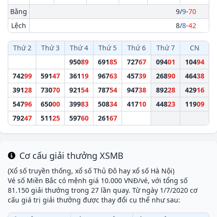
Bằng
9/
9
-
70
Lệch
8/
8
-
42
Thứ 2
Thứ 3
Thứ 4
Thứ 5
Thứ 6
Thứ 7
CN
950
89
691
85
727
67
094
01
104
94
742
99
591
47
361
19
967
63
457
39
268
90
464
38
391
28
730
70
921
54
787
54
947
38
892
28
429
16
547
96
650
00
399
83
508
34
417
10
448
23
119
09
792
47
511
25
597
60
261
67
Cơ cấu giải thưởng XSMB
(Xổ số truyền thống, xổ số Thủ Đô hay xổ số Hà Nội)
Vé số Miền Bắc có mệnh giá 10.000 VNĐ/vé, với tổng số
81.150 giải thưởng trong 27 lần quay. Từ ngày 1/7/2020 cơ
cấu giá trị giải thưởng được thay đổi cụ thể như sau: