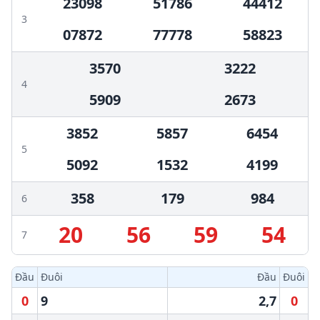
23098
51786
44412
3
07872
77778
58823
3570
3222
4
5909
2673
3852
5857
6454
5
5092
1532
4199
358
179
984
6
20
56
59
54
7
Đầu
Đuôi
Đầu
Đuôi
0
9
2,7
0