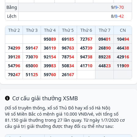
Bằng
9/
9
-
70
Lệch
8/
8
-
42
Thứ 2
Thứ 3
Thứ 4
Thứ 5
Thứ 6
Thứ 7
CN
950
89
691
85
727
67
094
01
104
94
742
99
591
47
361
19
967
63
457
39
268
90
464
38
391
28
730
70
921
54
787
54
947
38
892
28
429
16
547
96
650
00
399
83
508
34
417
10
448
23
119
09
792
47
511
25
597
60
261
67
Cơ cấu giải thưởng XSMB
(Xổ số truyền thống, xổ số Thủ Đô hay xổ số Hà Nội)
Vé số Miền Bắc có mệnh giá 10.000 VNĐ/vé, với tổng số
81.150 giải thưởng trong 27 lần quay. Từ ngày 1/7/2020 cơ
cấu giá trị giải thưởng được thay đổi cụ thể như sau: