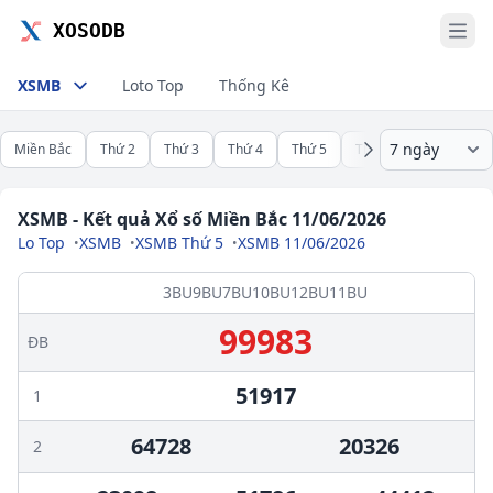
XOSODB
XSMB
Loto Top
Thống Kê
Miền Bắc
Thứ 2
Thứ 3
Thứ 4
Thứ 5
Thứ 6
Thứ 7
C
XSMB - Kết quả Xổ số Miền Bắc 11/06/2026
Lo Top
XSMB
XSMB Thứ 5
XSMB 11/06/2026
3BU
9BU
7BU
10BU
12BU
11BU
99983
ĐB
51917
1
64728
20326
2