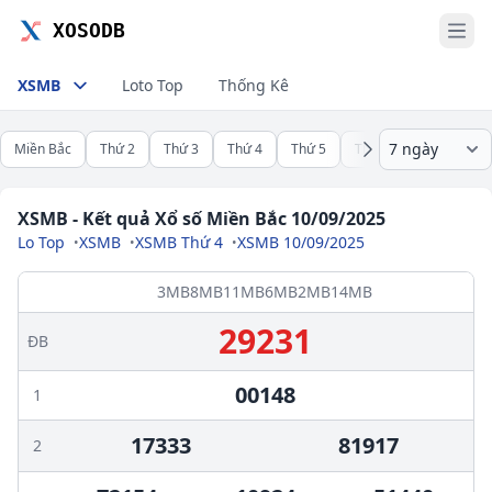
XOSODB
XSMB
Loto Top
Thống Kê
Miền Bắc
Thứ 2
Thứ 3
Thứ 4
Thứ 5
Thứ 6
Thứ 7
C
XSMB - Kết quả Xổ số Miền Bắc 10/09/2025
Lo Top
XSMB
XSMB Thứ 4
XSMB 10/09/2025
3MB
8MB
11MB
6MB
2MB
14MB
29231
ĐB
00148
1
17333
81917
2