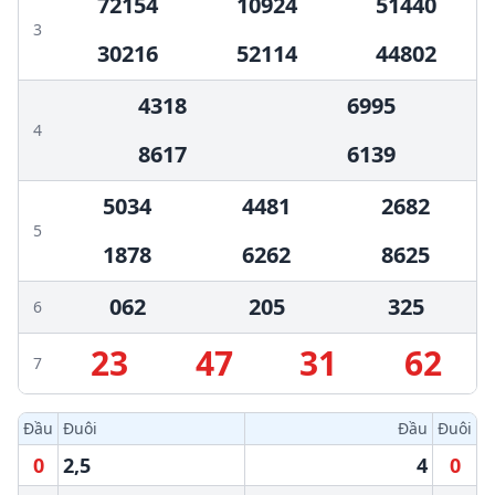
72154
10924
51440
3
30216
52114
44802
4318
6995
4
8617
6139
5034
4481
2682
5
1878
6262
8625
062
205
325
6
23
47
31
62
7
Đầu
Đuôi
Đầu
Đuôi
0
2,5
4
0