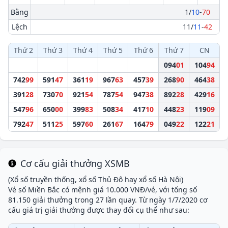
Bằng
1/
10
-
70
Lệch
11/
11
-
42
Thứ 2
Thứ 3
Thứ 4
Thứ 5
Thứ 6
Thứ 7
CN
094
01
104
94
742
99
591
47
361
19
967
63
457
39
268
90
464
38
391
28
730
70
921
54
787
54
947
38
892
28
429
16
547
96
650
00
399
83
508
34
417
10
448
23
119
09
792
47
511
25
597
60
261
67
164
79
049
22
122
21
Cơ cấu giải thưởng XSMB
(Xổ số truyền thống, xổ số Thủ Đô hay xổ số Hà Nội)
Vé số Miền Bắc có mệnh giá 10.000 VNĐ/vé, với tổng số
81.150 giải thưởng trong 27 lần quay. Từ ngày 1/7/2020 cơ
cấu giá trị giải thưởng được thay đổi cụ thể như sau: