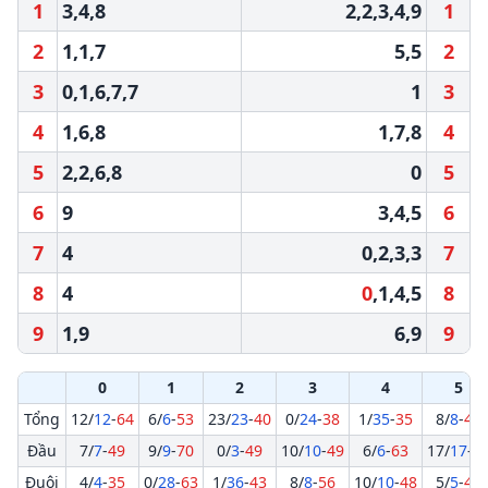
1
3,4,8
2,2,3,4,9
1
2
1,1,7
5,5
2
3
0,1,6,7,7
1
3
4
1,6,8
1,7,8
4
5
2,2,6,8
0
5
6
9
3,4,5
6
7
4
0,2,3,3
7
8
4
0
,1,4,5
8
9
1,9
6,9
9
0
1
2
3
4
5
Tổng
12/
12
-
64
6/
6
-
53
23/
23
-
40
0/
24
-
38
1/
35
-
35
8/
8
-
43
Đầu
7/
7
-
49
9/
9
-
70
0/
3
-
49
10/
10
-
49
6/
6
-
63
17/
17
-
4
Đuôi
4/
4
-
35
0/
28
-
63
1/
36
-
43
8/
8
-
56
10/
10
-
48
5/
5
-
42