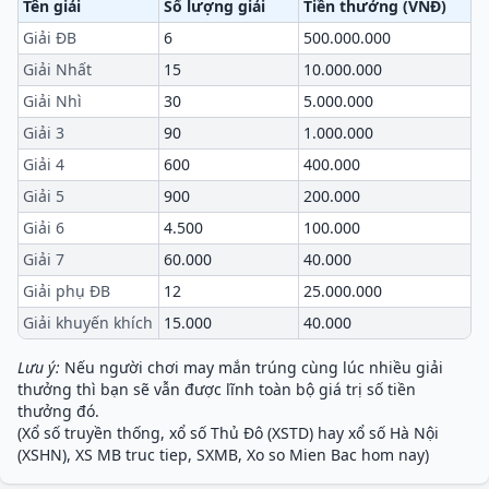
Tên giải
Số lượng giải
Tiền thưởng (VNĐ)
Giải ĐB
6
500.000.000
Giải Nhất
15
10.000.000
Giải Nhì
30
5.000.000
Giải 3
90
1.000.000
Giải 4
600
400.000
Giải 5
900
200.000
Giải 6
4.500
100.000
Giải 7
60.000
40.000
Giải phụ ĐB
12
25.000.000
Giải khuyến khích
15.000
40.000
Lưu ý:
Nếu người chơi may mắn trúng cùng lúc nhiều giải
thưởng thì bạn sẽ vẫn được lĩnh toàn bộ giá trị số tiền
thưởng đó.
(Xổ số truyền thống, xổ số Thủ Đô (XSTD) hay xổ số Hà Nội
(XSHN), XS MB truc tiep, SXMB, Xo so Mien Bac hom nay)