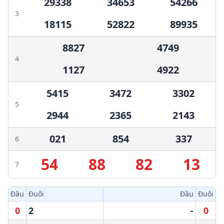
29338
34653
54266
3
18115
52822
89935
8827
4749
4
1127
4922
5415
3472
3302
5
2944
2365
2143
021
854
337
6
54
88
82
13
7
Đầu
Đuôi
Đầu
Đuôi
0
2
-
0