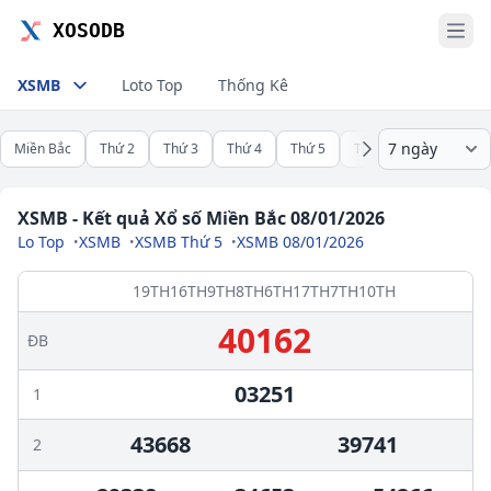
XOSODB
XSMB
Loto Top
Thống Kê
Miền Bắc
Thứ 2
Thứ 3
Thứ 4
Thứ 5
Thứ 6
Thứ 7
C
XSMB - Kết quả Xổ số Miền Bắc 08/01/2026
Lo Top
XSMB
XSMB Thứ 5
XSMB 08/01/2026
19TH
16TH
9TH
8TH
6TH
17TH
7TH
10TH
40162
ĐB
03251
1
43668
39741
2