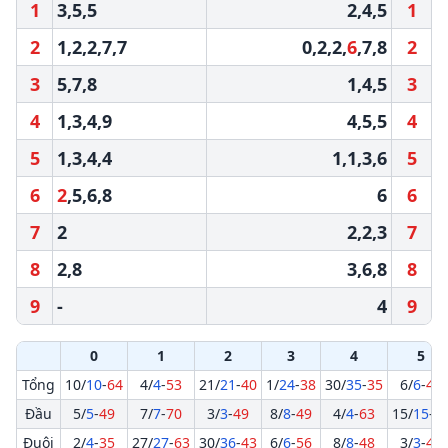
1
3,5,5
2,4,5
1
2
1,2,2,7,7
0,2,2,
6
,7,8
2
3
5,7,8
1,4,5
3
4
1,3,4,9
4,5,5
4
5
1,3,4,4
1,1,3,6
5
6
2
,5,6,8
6
6
7
2
2,2,3
7
8
2,8
3,6,8
8
9
-
4
9
0
1
2
3
4
5
Tổng
10/
10
-
64
4/
4
-
53
21/
21
-
40
1/
24
-
38
30/
35
-
35
6/
6
-
43
Đầu
5/
5
-
49
7/
7
-
70
3/
3
-
49
8/
8
-
49
4/
4
-
63
15/
15
-
4
Đuôi
2/
4
-
35
27/
27
-
63
30/
36
-
43
6/
6
-
56
8/
8
-
48
3/
3
-
42